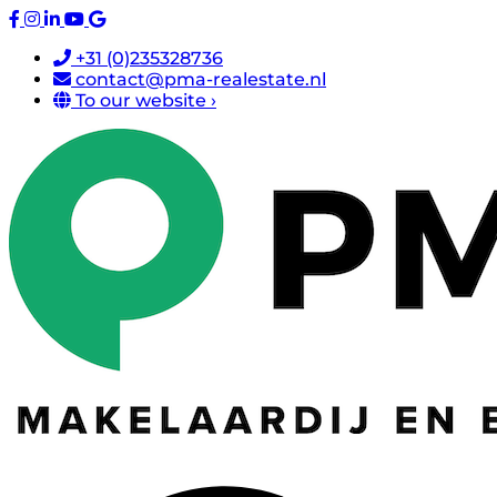
+31 (0)235328736
contact@pma-realestate.nl
To our website ›