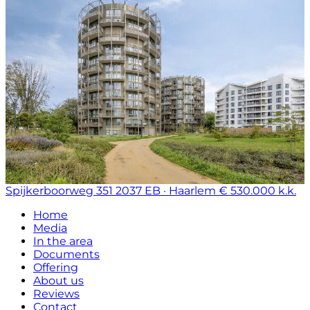
Spijkerboorweg 351
2037 EB · Haarlem
€ 530.000 k.k.
Home
Media
In the area
Documents
Offering
About us
Reviews
Contact