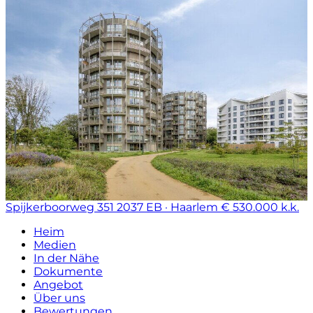
Spijkerboorweg 351
2037 EB · Haarlem
€ 530.000 k.k.
Heim
Medien
In der Nähe
Dokumente
Angebot
Über uns
Bewertungen