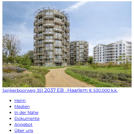
2037 EB · Haarlem
Spijkerboorweg 351
€ 530.000 k.k.
Heim
Medien
In der Nähe
Dokumente
Angebot
Über uns